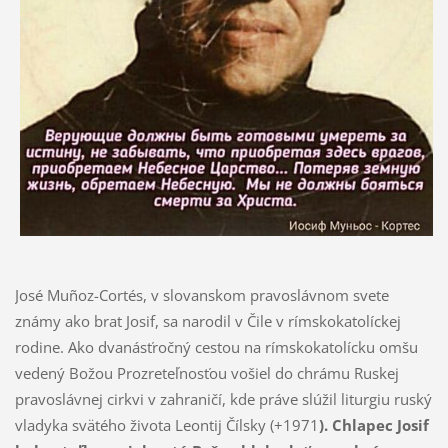
José Muñoz-Cortés, v slovanskom pravoslávnom svete
známy ako brat Josif, sa narodil v Čile v rímskokatolíckej
rodine. Ako dvanásťročný cestou na rímskokatolícku omšu
vedený Božou Prozreteľnosťou vošiel do chrámu Ruskej
pravoslávnej cirkvi v zahraničí, kde práve slúžil liturgiu ruský
vladyka svätého života Leontij Čílsky (+1971
). Chlapec Josif