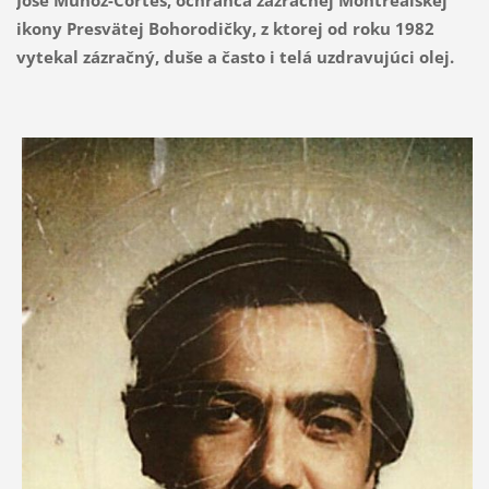
José Muñoz-Cortés
, ochranca zázračnej Montrealskej
ikony Presvätej Bohorodičky, z ktorej od roku 1982
vytekal zázračný, duše a často i telá uzdravujúci olej.