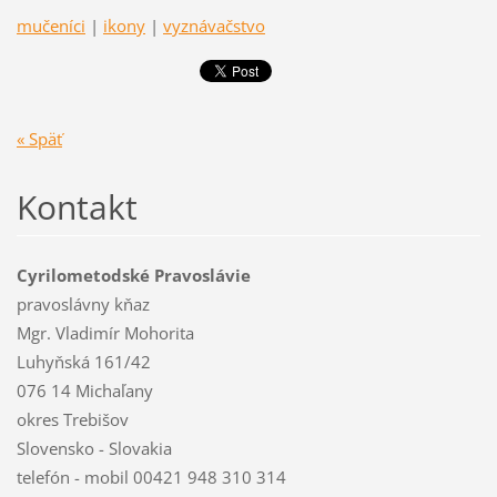
mučeníci
|
ikony
|
vyznávačstvo
« Späť
Kontakt
Cyrilometodské Pravoslávie
pravoslávny kňaz
Mgr. Vladimír Mohorita
Luhyňská 161/42
076 14 Michaľany
okres Trebišov
Slovensko - Slovakia
telefón - mobil 00421 948 310 314