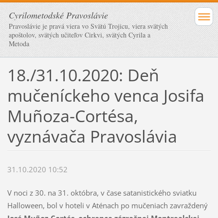
Cyrilometodské Pravoslávie
Pravoslávie je pravá viera vo Svätú Trojicu, viera svätých
apoštolov, svätých učiteľov Cirkvi, svätých Cyrila a
Metoda
18./31.10.2020: Deň
mučeníckeho venca Josifa
Muñoza-Cortésa,
vyznávača Pravoslávia
31.10.2020 10:52
V noci z 30. na 31. októbra, v čase satanistického sviatku
Halloween, bol v hoteli v Aténach po mučeniach zavraždený