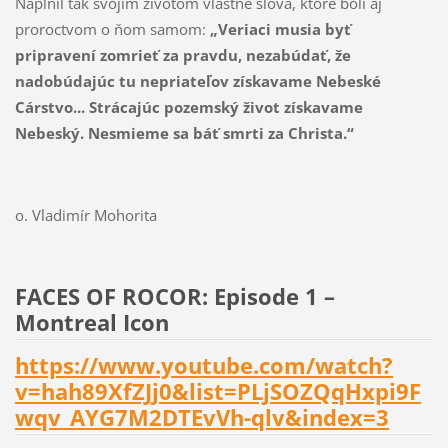
Naplnil tak svojím životom vlastné slová, ktoré boli aj
proroctvom o ňom samom:
„Veriaci musia byť
pripravení zomrieť za pravdu, nezabúdať, že
nadobúdajúc tu nepriateľov získavame Nebeské
Cárstvo... Strácajúc pozemský život získavame
Nebeský. Nesmieme sa báť smrti za Christa.“
o. Vladimír Mohorita
FACES OF ROCOR: Episode 1 –
Montreal Icon
https://www.youtube.com/watch?
v=hah89XfZJj0&list=PLjSOZQqHxpi9F
wqv_AYG7M2DTEvVh-qlv&index=3