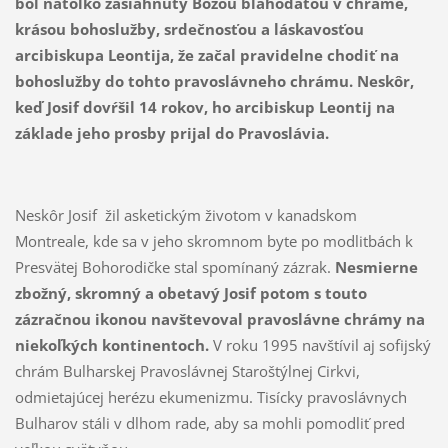
bol natoľko zasiahnutý Božou blahodaťou v chráme,
krásou bohoslužby, srdečnosťou a láskavosťou
arcibiskupa Leontija, že začal pravidelne chodiť na
bohoslužby do tohto pravoslávneho chrámu. Neskôr,
keď Josif dovŕšil 14 rokov, ho arcibiskup Leontij na
základe jeho prosby prijal do Pravoslávia.
Neskôr Josif žil asketickým životom v kanadskom
Montreale, kde sa v jeho skromnom byte po modlitbách k
Presvätej Bohorodičke stal spomínaný zázrak.
Nesmierne
zbožný, skromný a obetavý Josif potom s touto
zázračnou ikonou navštevoval pravoslávne chrámy na
niekoľkých kontinentoch.
V roku 1995 navštívil aj sofijský
chrám Bulharskej Pravoslávnej Staroštýlnej Cirkvi,
odmietajúcej herézu ekumenizmu. Tisícky pravoslávnych
Bulharov stáli v dlhom rade, aby sa mohli pomodliť pred