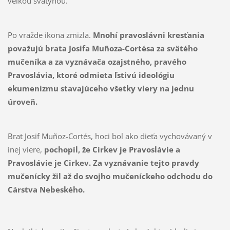
veľkou svätyňou.
Po vražde ikona zmizla.
Mnohí pravoslávni kresťania
považujú brata Josifa Muñoza-Cortés
a za svätého
mučeníka a za vyznávača ozajstného, pravého
Pravoslávia, ktoré odmieta ľstivú ideológiu
ekumenizmu stavajúceho všetky viery na jednu
úroveň.
Brat Josif Muñoz-Cortés, hoci bol ako dieťa vychovávaný v
inej viere,
pochopil, že Cirkev je Pravoslávie a
Pravoslávie je Cirkev. Za vyznávanie tejto pravdy
mučenícky žil až do svojho mučeníckeho odchodu do
Cárstva Nebeského.