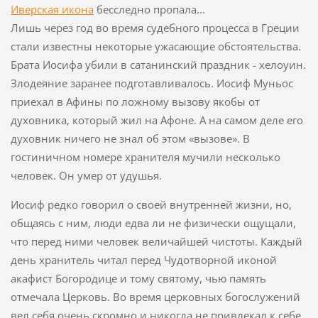
Иверская икона
бесследно пропала...
Лишь через год во время судебного процесса в Греции
стали известны некоторые ужасающие обстоятельства.
Брата Иосифа убили в сатанинский праздник - хелоуин.
Злодеяние заранее подготавливалось. Иосиф Муньос
приехал в Афины по ложному вызову якобы от
духовника, который жил на Афоне. А на самом деле его
духовник ничего не знал об этом «вызове». В
гостиничном номере хранителя мучили несколько
человек. Он умер от удушья.
Иосиф редко говорил о своей внутренней жизни, но,
общаясь с ним, люди едва ли не физически ощущали,
что перед ними человек величайшей чистоты. Каждый
день хранитель читал перед Чудотворной иконой
акафист Богородице и тому святому, чью память
отмечала Церковь. Во время церковных богослужений
вел себя очень скромно и никогда не привлекал к себе