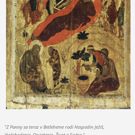
"Z Panny sa teraz v Betleheme rodí Hospodin Ježiš,
Vyslobodenie, Osvietenie, Život a Spása."