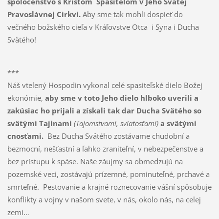
spoločenstvo s Kristom Spasiteľom v Jeho Svätej
Pravoslávnej Cirkvi.
Aby sme tak mohli dospieť do
večného božského cieľa v Kráľovstve Otca i Syna i Ducha
Svätého!
***
Náš vtelený Hospodin vykonal celé spasiteľské dielo Božej
ekonómie,
aby sme v toto Jeho dielo hlboko uverili a
zakúsiac ho prijali a získali tak dar Ducha Svätého so
svätými Tajinami
(Tajomstvami, sviatosťami)
a svätými
cnosťami.
Bez Ducha Svätého zostávame chudobní a
bezmocní, nešťastní a ľahko zraniteľní, v nebezpečenstve a
bez prístupu k spáse. Naše záujmy sa obmedzujú na
pozemské veci, zostávajú prízemné, pominuteľné, prchavé a
smrteľné. Pestovanie a krajné roznecovanie vášní spôsobuje
konflikty a vojny v našom svete, v nás, okolo nás, na celej
zemi…