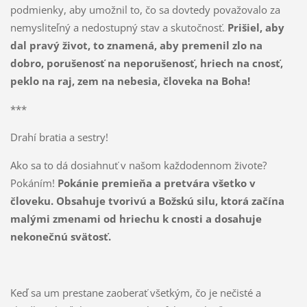
podmienky, aby umožnil to, čo sa dovtedy považovalo za
nemysliteľný a nedostupný stav a skutočnosť.
Prišiel, aby
dal pravý život, to znamená, aby premenil zlo na
dobro, porušenosť na neporušenosť, hriech na cnosť,
peklo na raj, zem na nebesia,
človeka na Boha!
***
Drahí bratia a sestry!
Ako sa to dá dosiahnuť v našom každodennom živote?
Pokáním!
Pokánie premieňa a pretvára všetko v
človeku. Obsahuje tvorivú a Božskú silu, ktorá začína
malými zmenami od hriechu k cnosti a dosahuje
nekonečnú svätosť.
Keď sa um prestane zaoberať všetkým, čo je nečisté a