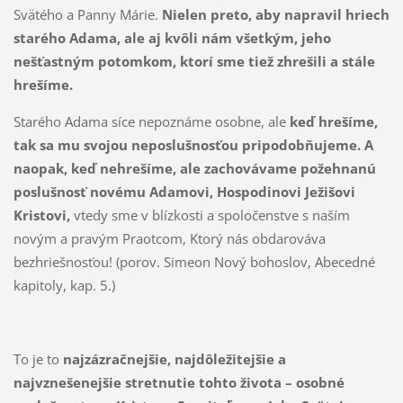
Svätého a Panny Márie.
Nielen preto, aby napravil hriech
starého Adama, ale aj kvôli nám všetkým, jeho
nešťastným potomkom, ktorí sme tiež zhrešili a stále
hrešíme.
Starého Adama síce nepoznáme osobne, ale
keď hrešíme,
tak sa mu svojou neposlušnosťou pripodobňujeme. A
naopak, keď nehrešíme, ale zachovávame požehnanú
poslušnosť novému Adamovi, Hospodinovi Ježišovi
Kristovi,
vtedy sme v blízkosti a spoločenstve s naším
novým a pravým Praotcom, Ktorý nás obdarováva
bezhriešnosťou! (porov. Simeon Nový bohoslov, Abecedné
kapitoly, kap. 5.)
To je to
najzázračnejšie, najdôležitejšie a
najvznešenejšie stretnutie tohto života – osobné