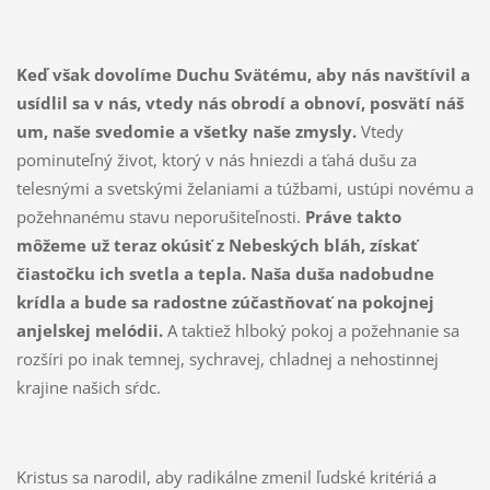
K
eď však dovolíme Duchu Svätému, aby nás navštívil a
usídlil sa v nás, vtedy nás obrodí a obnoví, posvätí náš
um, naše svedomie a všetky naše zmysly.
Vtedy
pominuteľný život, ktorý v nás hniezdi a ťahá dušu za
telesnými a svetskými želaniami a túžbami, ustúpi novému a
požehnanému stavu neporušiteľnosti.
Práve takto
môžeme už teraz okúsiť z Nebeských bláh, získať
čiastočku ich svetla a tepla. Naša duša nadobudne
krídla a bude sa radostne zúčastňovať na pokojnej
anjelskej melódii.
A taktiež hlboký pokoj a požehnanie sa
rozšíri po inak temnej, sychravej, chladnej a nehostinnej
krajine našich sŕdc.
Kristus sa narodil, aby radikálne zmenil ľudské kritériá a