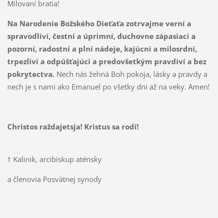
Milovaní bratia!
N
a Narodenie Božského Dieťaťa zotrvajme verní a
spravodliví, čestní a úprimní, duchovne zápasiaci a
pozorní, radostní a plní nádeje, kajúcni a milosrdní,
trpezliví a odpúšťajúci a predovšetkým pravdiví a bez
pokrytectva.
Nech nás žehná Boh pokoja, lásky a pravdy a
nech je s nami ako Emanuel po všetky dni až na veky. Amen!
Christos raždajetsja! Kristus sa rodí!
† Kalinik, arcibiskup aténsky
a členovia Posvätnej synody