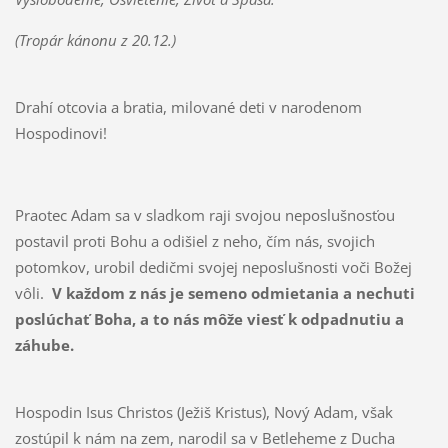
(Tropár kánonu z 20.12.)
Drahí otcovia a bratia, milované deti v narodenom
Hospodinovi!
Praotec Adam sa v sladkom raji svojou neposlušnosťou
postavil proti Bohu a odišiel z neho, čím nás, svojich
potomkov, urobil dedičmi svojej neposlušnosti voči Božej
vôli.
V každom z nás je semeno odmietania a nechuti
poslúchať Boha, a to nás môže viesť k odpadnutiu a
záhube.
Hospodin Isus Christos (Ježiš Kristus), Nový Adam, však
zostúpil k nám na zem, narodil sa v Betleheme z Ducha