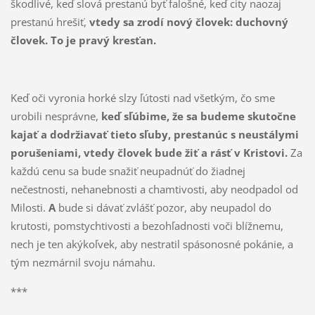
škodlivé, keď slová prestanú byť falošné, keď city naozaj
prestanú hrešiť,
vtedy sa zrodí nový človek: duchovný
človek. To je pravý kresťan.
Keď oči vyronia horké slzy ľútosti nad všetkým, čo sme
urobili nesprávne,
keď sľúbime, že sa budeme skutočne
kajať a dodržiavať tieto sľuby, prestanúc s neustálymi
porušeniami, vtedy človek bude žiť a rásť v Kristovi.
Za
každú cenu sa bude snažiť neupadnúť do žiadnej
nečestnosti, nehanebnosti a chamtivosti, aby neodpadol od
Milosti.
A
bude si dávať zvlášť pozor, aby neupadol do
krutosti, pomstychtivosti a bezohľadnosti voči blížnemu,
nech je ten akýkoľvek, aby nestratil spásonosné pokánie, a
tým nezmárnil svoju námahu.
***