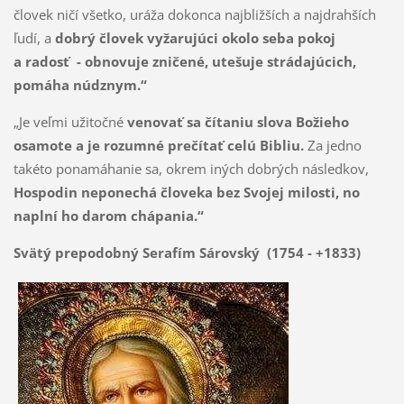
človek ničí všetko, uráža dokonca najbližších a najdrahších
ľudí, a
dobrý človek vyžarujúci okolo seba pokoj
a radosť - obnovuje zničené, utešuje strádajúcich,
pomáha núdznym.“
„Je veľmi užitočné
venovať sa čítaniu slova Božieho
osamote a je rozumné prečítať celú Bibliu.
Za jedno
takéto ponamáhanie sa, okrem iných dobrých následkov,
Hospodin neponechá človeka bez Svojej milosti, no
naplní ho darom chápania.“
Svätý prepodobný Serafím Sárovský (1754 - +1833)