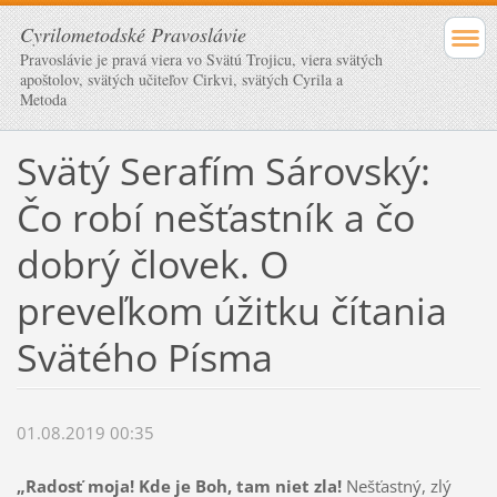
Cyrilometodské Pravoslávie
Pravoslávie je pravá viera vo Svätú Trojicu, viera svätých
apoštolov, svätých učiteľov Cirkvi, svätých Cyrila a
Metoda
Svätý Serafím Sárovský:
Čo robí nešťastník a čo
dobrý človek. O
preveľkom úžitku čítania
Svätého Písma
01.08.2019 00:35
„Radosť moja! Kde je Boh, tam niet zla!
Nešťastný, zlý