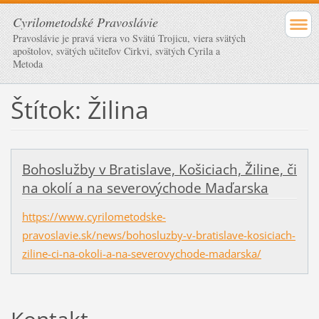
Cyrilometodské Pravoslávie
Pravoslávie je pravá viera vo Svätú Trojicu, viera svätých
apoštolov, svätých učiteľov Cirkvi, svätých Cyrila a
Metoda
Štítok: Žilina
Bohoslužby v Bratislave, Košiciach, Žiline, či
na okolí a na severovýchode Maďarska
https://www.cyrilometodske-
pravoslavie.sk/news/bohosluzby-v-bratislave-kosiciach-
ziline-ci-na-okoli-a-na-severovychode-madarska/