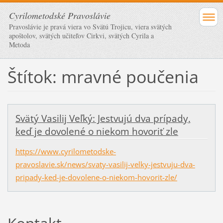
Cyrilometodské Pravoslávie
Pravoslávie je pravá viera vo Svätú Trojicu, viera svätých
apoštolov, svätých učiteľov Cirkvi, svätých Cyrila a
Metoda
Štítok: mravné poučenia
Svätý Vasilij Veľký: Jestvujú dva prípady,
keď je dovolené o niekom hovoriť zle
https://www.cyrilometodske-
pravoslavie.sk/news/svaty-vasilij-velky-jestvuju-dva-
pripady-ked-je-dovolene-o-niekom-hovorit-zle/