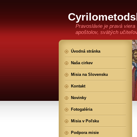
Cyrilometods
Pravoslávie je pravá viera
apoštolov, svätých učiteľo
Úvodná stránka
Naša cirkev
Misia na Slovensku
Kontakt
Novinky
Fotogaléria
Misia v Poľsku
Podpora misie