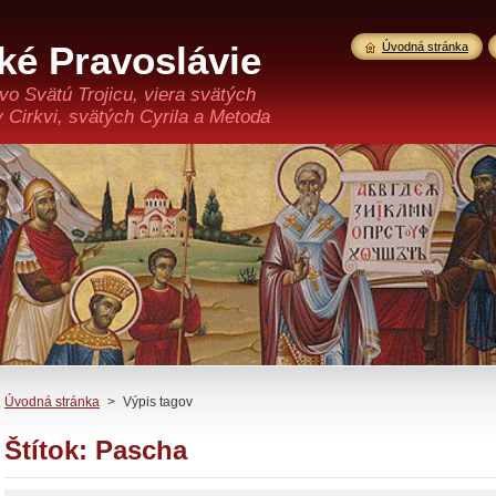
ké Pravoslávie
Úvodná stránka
 vo Svätú Trojicu, viera svätých
v Cirkvi, svätých Cyrila a Metoda
Úvodná stránka
>
Výpis tagov
Štítok: Pascha