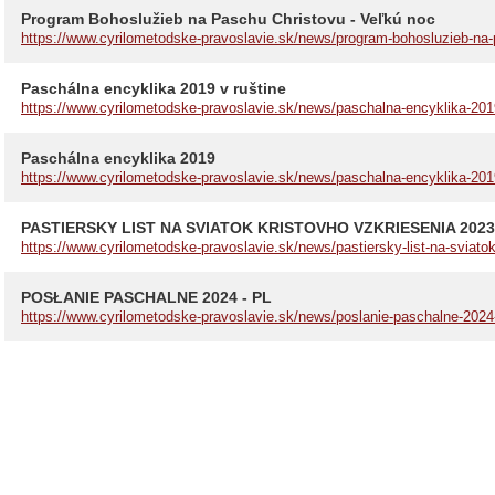
Program Bohoslužieb na Paschu Christovu - Veľkú noc
https://www.cyrilometodske-pravoslavie.sk/news/program-bohosluzieb-na-
Paschálna encyklika 2019 v ruštine
https://www.cyrilometodske-pravoslavie.sk/news/paschalna-encyklika-2019
Paschálna encyklika 2019
https://www.cyrilometodske-pravoslavie.sk/news/paschalna-encyklika-201
PASTIERSKY LIST NA SVIATOK KRISTOVHO VZKRIESENIA 2023
https://www.cyrilometodske-pravoslavie.sk/news/pastiersky-list-na-sviatok
POSŁANIE PASCHALNE 2024 - PL
https://www.cyrilometodske-pravoslavie.sk/news/poslanie-paschalne-2024-