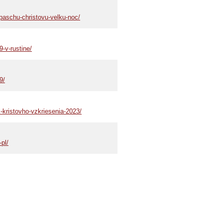
paschu-christovu-velku-noc/
-v-rustine/
9/
-kristovho-vzkriesenia-2023/
pl/